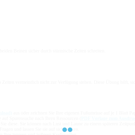
eiden Beinen sicher durch stürmische Zeiten schreiten.
 Zeiten vermeintlich nicht zur Verfügung stehen. Diese Übung hilft, s
nload)
aus oder zeichnen Sie Ihre eigenen Fußumrisse auf je 1 Blatt Pa
e auf Spurensuche nach Ihren Ressourcen (
PDF Vorlage zum Ausdru
 Sie diese. Sie können nach Lust und Laune zu einem späteren Zeitpunk
ragen und lassen Sie sie auf sich wirken.
n Ihre inneren und äußeren Kraftquellen.