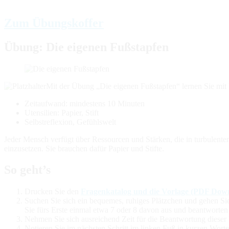
Zum Übungskoffer
Übung: Die eigenen Fußstapfen
Mit der Übung „Die eigenen Fußstapfen“ lernen Sie mit b
Zeitaufwand: mindestens 10 Minuten
Utensilien: Papier, Stift
Selbstreflexion, Gefühlswelt
Jeder Mensch verfügt über Ressourcen und Stärken, die in turbulenten
einzusetzen. Sie brauchen dafür Papier und Stifte.
So geht’s
Drucken Sie den
Fragenkatalog und die Vorlage (PDF Dow
Suchen Sie sich ein bequemes, ruhiges Plätzchen und gehen Si
Sie fürs Erste einmal etwa 7 oder 8 davon aus und beantworten
Nehmen Sie sich ausreichend Zeit für die Beantwortung dieser F
Notieren Sie im nächsten Schritt im linken Fuß in kurzen Worte